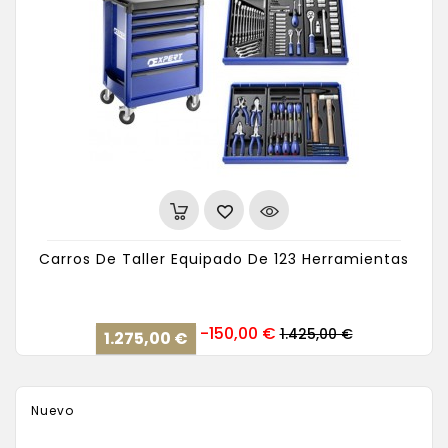
Carros De Taller Equipado De 123 Herramientas
Precio
Precio
-150,00 €
1.425,00 €
1.275,00 €
base
Nuevo