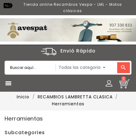
Tienda online Recambios Vespa - LML - Motos
clásicas
Envió Rápido
0

Inicio
RECAMBIOS LAMBRETTA CLASICA
Herramientas
Herramientas
Subcategories