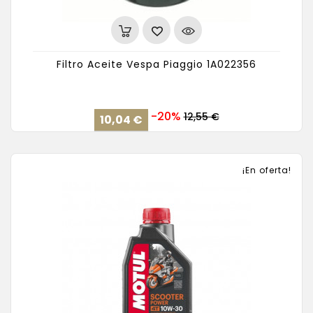
Filtro Aceite Vespa Piaggio 1A022356
Precio
Precio
-20%
12,55 €
10,04 €
base
¡En oferta!