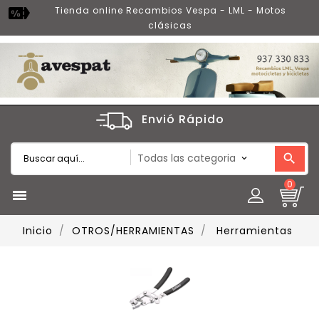
Tienda online Recambios Vespa - LML - Motos
clásicas
Envió Rápido
0

Inicio
OTROS/HERRAMIENTAS
Herramientas