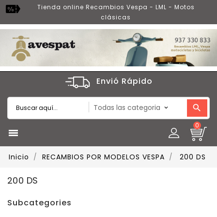
Tienda online Recambios Vespa - LML - Motos
clásicas
Envió Rápido
0

Inicio
RECAMBIOS POR MODELOS VESPA
200 DS
200 DS
Subcategories