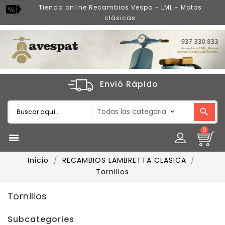
Tienda online Recambios Vespa - LML - Motos
clásicas
Envió Rápido
0

Inicio
RECAMBIOS LAMBRETTA CLASICA
Tornillos
Tornillos
Subcategories