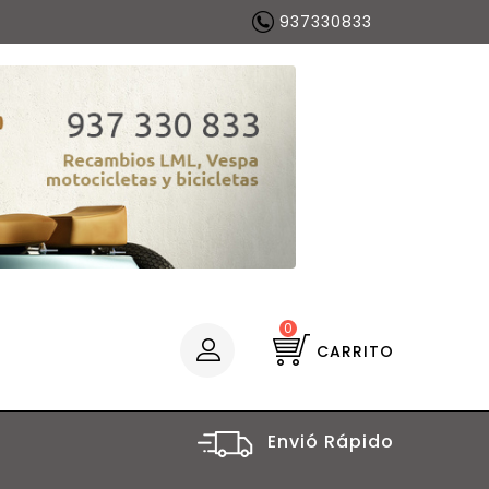
937330833
0
CARRITO
Envió Rápido