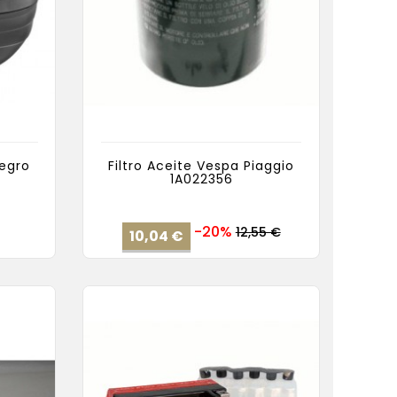
egro
Filtro Aceite Vespa Piaggio
1A022356
cio
Precio
Precio
-20%
12,55 €
10,04 €
base