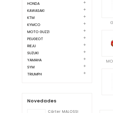

HONDA

KAWASAKI

KTM
G

KYMCO

MOTO GUZZI

PEUGEOT

RIEJU

SUZUKI

YAMAHA
MO

SYM

TRIUMPH
Novedades
Cárter MALOSSI