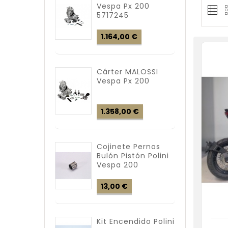
Vespa Px 200
5717245
Precio
1.164,00 €
Cárter MALOSSI
Vespa Px 200
Precio
1.358,00 €
Cojinete Pernos
Bulón Pistón Polini
Vespa 200
Precio
13,00 €
Kit Encendido Polini