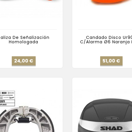
Baliza De Señalización
Candado Disco Ur9
Homologada
C/Alarma Ø6 Naranja 
Precio
Pre
24,00 €
51,00 €