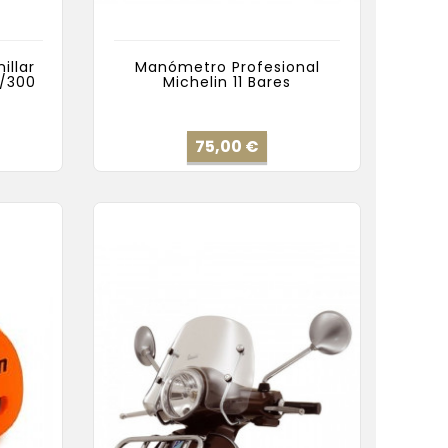
illar
Manómetro Profesional
0/300
Michelin 11 Bares
cio
Precio
75,00 €