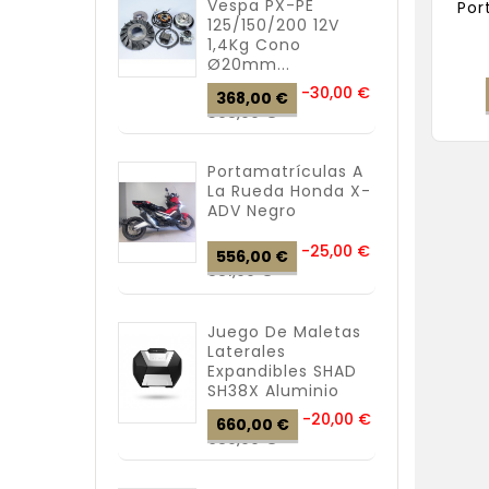
Vespa PX-PE
Por
125/150/200 12V
1,4Kg Cono
Ø20mm...
Precio
-30,00 €
368,00 €
Precio
base
398,00 €
Portamatrículas A
La Rueda Honda X-
ADV Negro
Precio
-25,00 €
556,00 €
Precio
base
581,00 €
Juego De Maletas
Laterales
Expandibles SHAD
SH38X Aluminio
Precio
-20,00 €
660,00 €
Precio
base
680,00 €