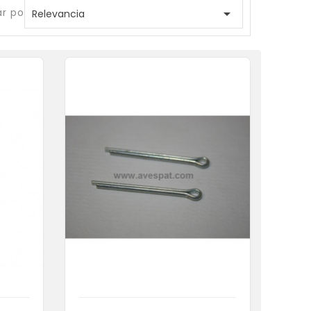
r por:

Relevancia