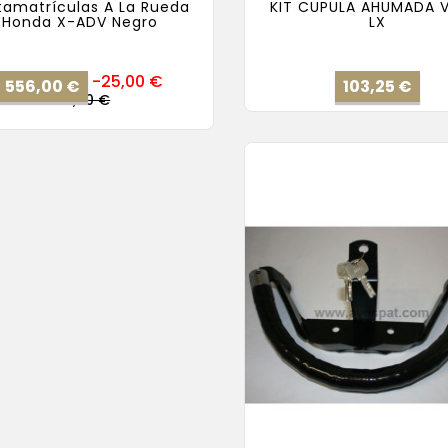
tamatrículas A La Rueda
KIT CUPULA AHUMADA 
Honda X-ADV Negro
LX
Precio
Pre
-25,00 €
556,00 €
103,25 €
base
Precio
581,00 €