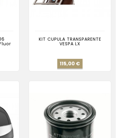
06
KIT CUPULA TRANSPARENTE
Fluor
VESPA LX
cio
Precio
115,00 €