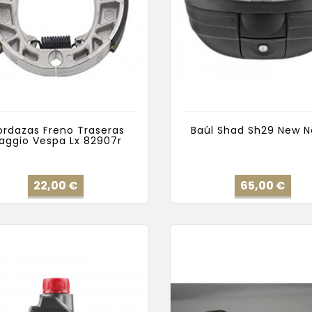
rdazas Freno Traseras
Baúl Shad Sh29 New N
iaggio Vespa Lx 82907r
Precio
Pre
22,00 €
65,00 €