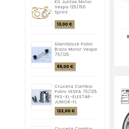
Kit Juntas Motor
Vespa 125/150
Sprint
Precio
13,00 €
Silentblock Polini
Brazo Motor Vespa
75/125
Precio
86,00 €
Cruceta Cambio
Polini VESPA 75/125
PKS-XL-ELESTAR-
JUNIOR-FL
Precio
122,00 €
Cruceta Cambio