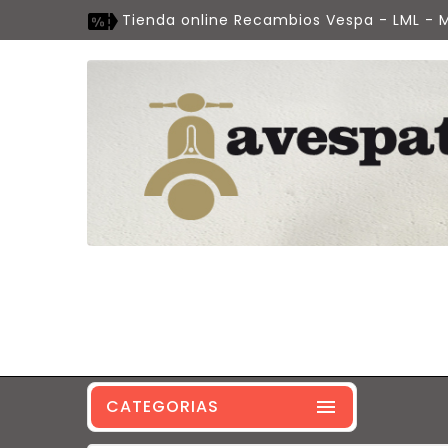
Tienda online Recambios Vespa - LML - M
CATEGORIAS
