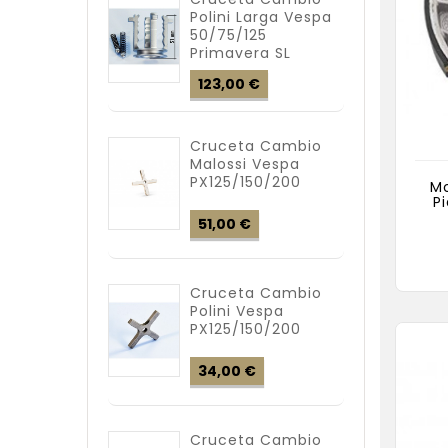
Polini Larga Vespa
50/75/125
Primavera SL
Precio
123,00 €
Cruceta Cambio
Malossi Vespa
PX125/150/200
Mo
P
Precio
51,00 €
Cruceta Cambio
Polini Vespa
PX125/150/200
Precio
34,00 €
Cruceta Cambio