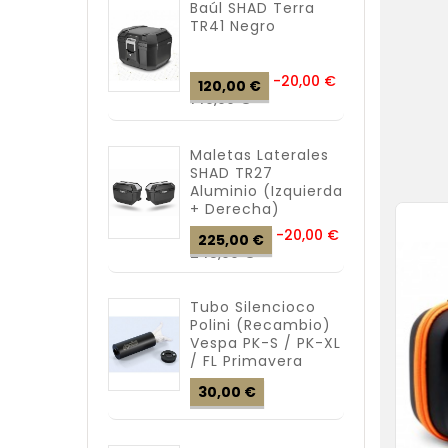
Baúl SHAD Terra
TR41 Negro
Precio
-20,00 €
120,00 €
Precio
base
140,00 €
Maletas Laterales
SHAD TR27
Aluminio (izquierda
+ Derecha)
Precio
-20,00 €
225,00 €
Precio
base
245,00 €
Tubo Silencioco
Polini (recambio)
Vespa PK-S / PK-XL
/ FL Primavera
Precio
30,00 €