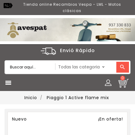
Tienda online Recambios Vespa - LML - Motos
clásicas
Envió Rápido
0

Inicio
Piaggio 1 Active flame mix
Nuevo
¡En oferta!