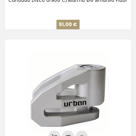
Candado Disco Ur906 C/Alarma Ø6 Amarillo Fluor
Precio
51,00 €