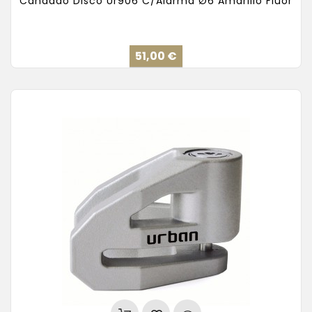
Candado Disco Ur906 C/Alarma Ø6 Amarillo Fluor
Precio
51,00 €