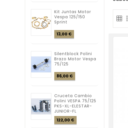
Kit Juntas Motor
Vespa 125/150
Sprint
Precio
13,00 €
Silentblock Polini
Brazo Motor Vespa
75/125
Precio
86,00 €
Cruceta Cambio
Polini VESPA 75/125
PKS-XL-ELESTAR-
JUNIOR-FL
Precio
122,00 €