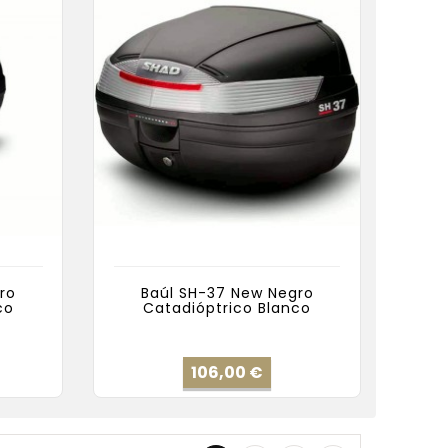
ro
Baúl SH-37 New Negro
co
Catadióptrico Blanco
cio
Precio
106,00 €