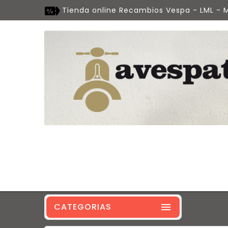
Tienda online Recambios Vespa - LML - M
CATEGORIAS
