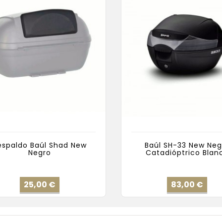
espaldo Baúl Shad New
Baúl SH-33 New Neg
Negro
Catadióptrico Blan
Precio
Pre
25,00 €
83,00 €