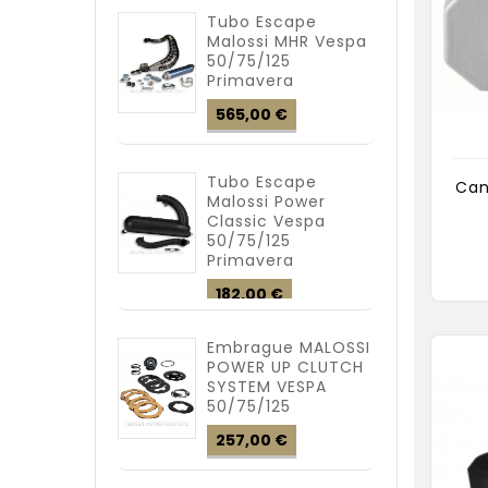
Tubo Escape
Malossi MHR Vespa
50/75/125
Primavera
Precio
565,00 €
Tubo Escape
Can
Malossi Power
Classic Vespa
50/75/125
Primavera
Precio
182,00 €
Embrague MALOSSI
POWER UP CLUTCH
SYSTEM VESPA
50/75/125
Precio
257,00 €