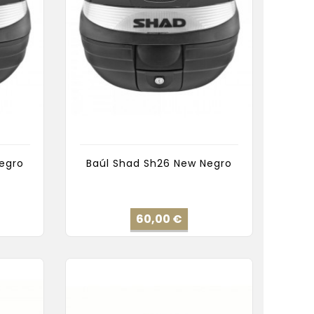
egro
Baúl Shad Sh26 New Negro
cio
Precio
60,00 €