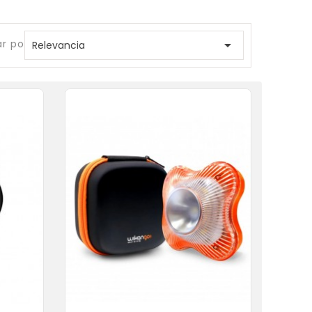
r por:

Relevancia