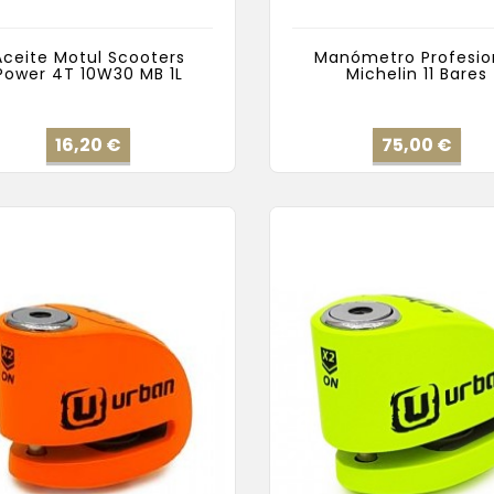
Aceite Motul Scooters
Manómetro Profesio
Power 4T 10W30 MB 1L
Michelin 11 Bares
Precio
Pre
16,20 €
75,00 €