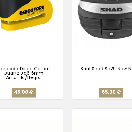
andado Disco Oxford
Baúl Shad Sh29 New N
Quartz Xd6 6mm
Amarillo/Negro
Precio
Pre
45,00 €
65,00 €