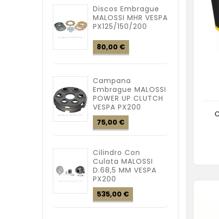
Discos Embrague
MALOSSI MHR VESPA
PX125/150/200
Precio
80,00 €
Campana
Embrague MALOSSI
POWER UP CLUTCH
VESPA PX200
C
Precio
75,00 €
Cilindro Con
Culata MALOSSI
D.68,5 MM VESPA
PX200
Precio
535,00 €