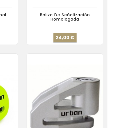
nal
Baliza De Señalización
Homologada
cio
Precio
24,00 €