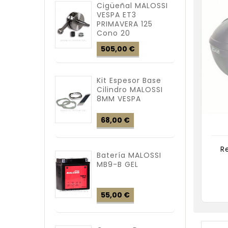
Cigüeñal MALOSSI
VESPA ET3
PRIMAVERA 125
Cono 20
Precio
505,00 €
Kit Espesor Base
Cilindro MALOSSI
8MM VESPA
Precio
68,00 €
R
Batería MALOSSI
MB9-B GEL
Precio
55,00 €