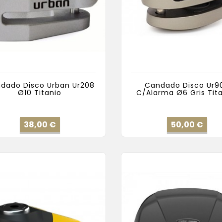
dado Disco Urban Ur208
Candado Disco Ur9
Ø10 Titanio
C/Alarma Ø6 Gris Tit
Precio
Pre
38,00 €
50,00 €