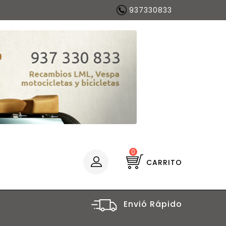
937330833
0
CARRITO
Envió Rápido