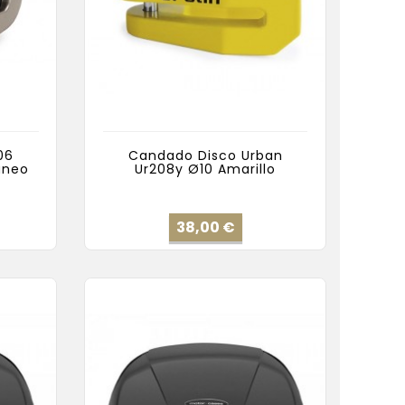
06
Candado Disco Urban
aneo
Ur208y Ø10 Amarillo
cio
Precio
38,00 €