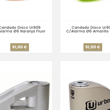
Candado Disco Ur906
Candado Disco Ur9
larma Ø6 Naranja Fluor
C/Alarma Ø6 Amarillo 
Precio
Pre
51,00 €
51,00 €