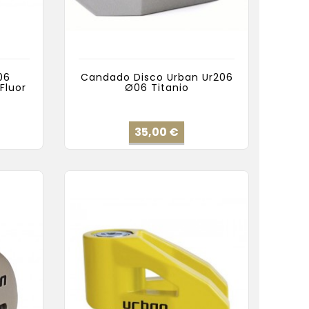
06
Candado Disco Urban Ur206
Fluor
Ø06 Titanio
cio
Precio
35,00 €