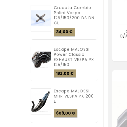
Cruceta Cambio
Polini Vespa
125/150/200 DS DN
CL
Precio
34,00 €
C/A
Escape MALOSSI
Power Classic
EXHAUST VESPA PX
125/150
Precio
182,00 €
Escape MALOSSI
MHR VESPA PX 200
E
Precio
609,00 €