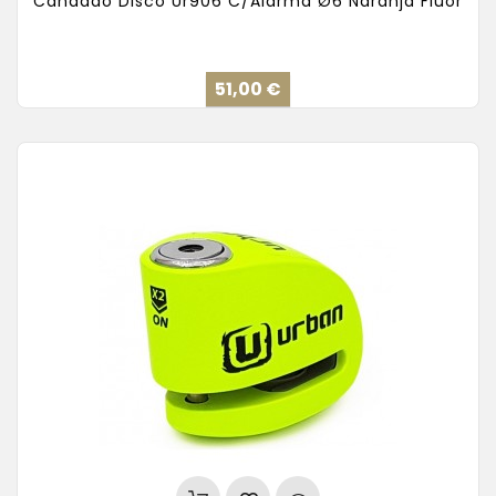
Candado Disco Ur906 C/Alarma Ø6 Naranja Fluor
Precio
51,00 €