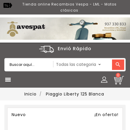
Tienda online Recambios Vespa - LML - Motos
clásicas
Envió Rápido
0

Inicio
Piaggio Liberty 125 Blanca
Nuevo
¡En oferta!