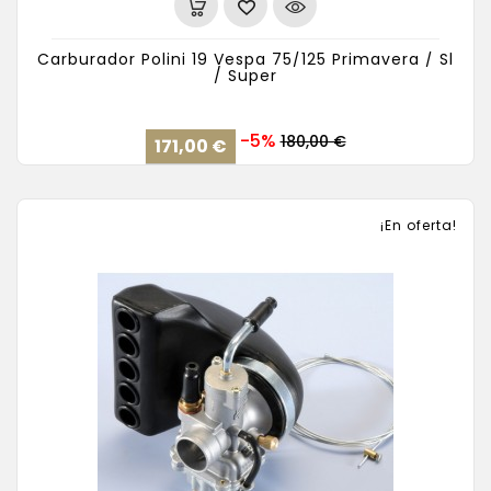
Carburador Polini 19 Vespa 75/125 Primavera / Sl
/ Super
Precio
Precio
-5%
180,00 €
171,00 €
base
¡En oferta!