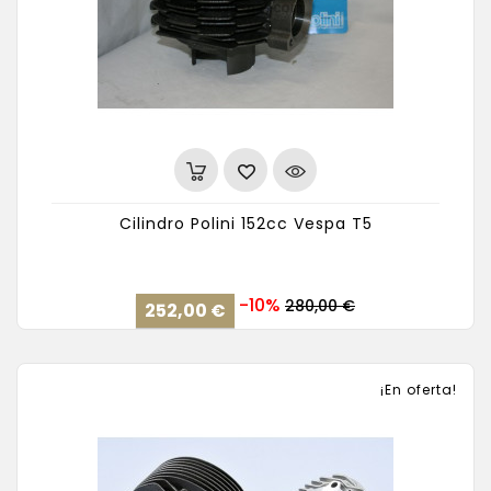
Cilindro Polini 152cc Vespa T5
Precio
Precio
-10%
280,00 €
252,00 €
base
¡En oferta!