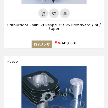
Carburador Polini 21 Vespa 75/125 Primavera / Sl /
Super
Precio
Precio
-5%
145,00 €
137,75 €
base
Nuevo