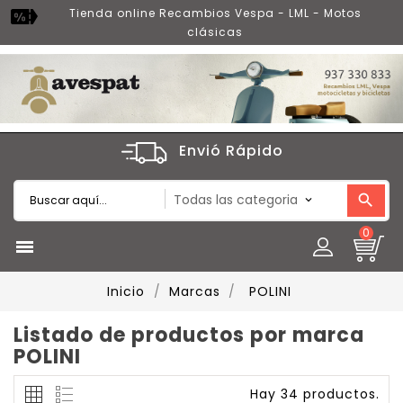
Tienda online Recambios Vespa - LML - Motos
clásicas
Envió Rápido
0

Inicio
Marcas
POLINI
Listado de productos por marca
POLINI
Hay 34 productos.