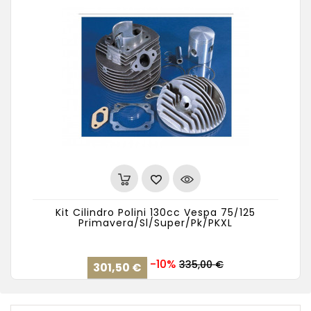
Kit Cilindro Polini 130cc Vespa 75/125
Primavera/Sl/Super/Pk/PKXL
Precio
Precio
-10%
335,00 €
301,50 €
base