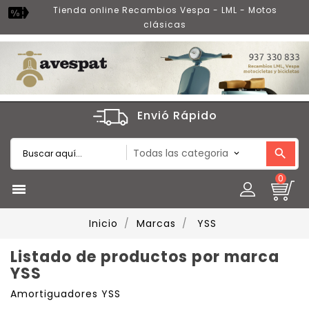
Tienda online Recambios Vespa - LML - Motos
clásicas
Envió Rápido
0

Inicio
Marcas
YSS
Listado de productos por marca
YSS
Amortiguadores YSS