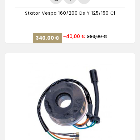
Stator Vespa 160/200 Ds Y 125/150 Cl
Precio
Precio
-40,00 €
380,00 €
340,00 €
base