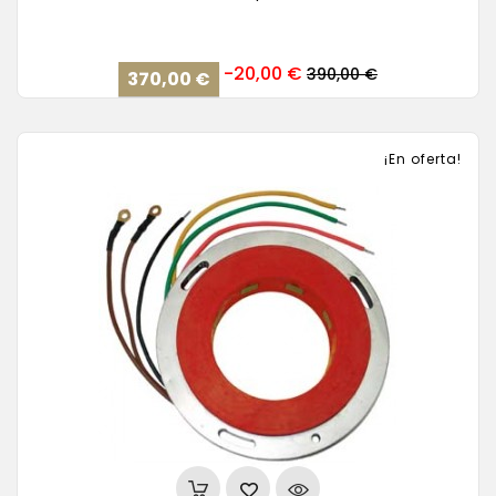
Precio
Precio
-20,00 €
390,00 €
370,00 €
base
¡En oferta!