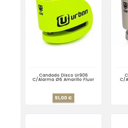
Candado Disco Ur906
C
C/Alarma Ø6 Amarillo Fluor
C/A
Precio
51,00 €