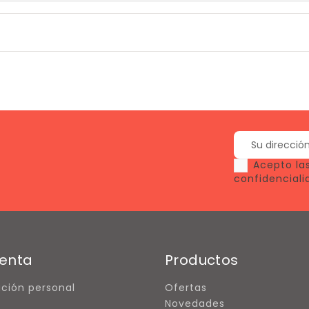
Acepto las
confidenciali
enta
Productos
ción personal
Ofertas
Novedades