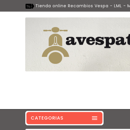
Tienda online Recambios Vespa - LML - M
CATEGORIAS
