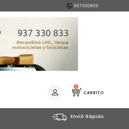
937330833
0
CARRITO
Envió Rápido