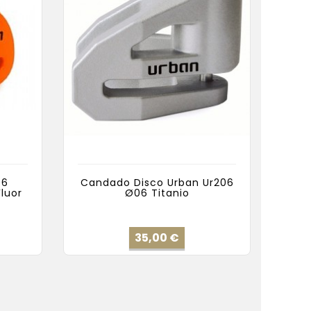
06
Candado Disco Urban Ur206
luor
Ø06 Titanio
io
Precio
35,00 €