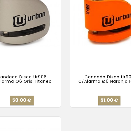
andado Disco Ur906
Candado Disco Ur9
larma Ø6 Gris Titaneo
C/Alarma Ø6 Naranja F
Precio
Prec
50,00 €
51,00 €