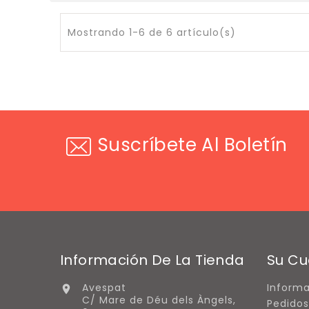
Mostrando 1-6 de 6 artículo(s)
Suscríbete Al Boletín
Información De La Tienda
Su Cu
Avespat
Informa

C/ Mare de Déu dels Àngels,
Pedidos