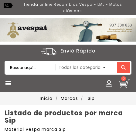
Tienda online Recambios Vespa - LML - Motos
clásicas
Envió Rápido
0

Inicio
Marcas
Sip
Listado de productos por marca
Sip
Material Vespa marca Sip