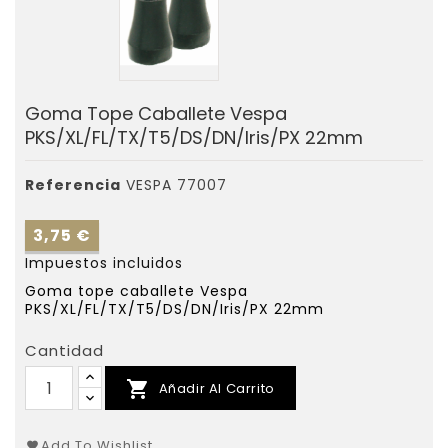
Goma Tope Caballete Vespa
PKS/XL/FL/TX/T5/DS/DN/Iris/PX 22mm
Referencia
VESPA 77007
3,75 €
Impuestos incluidos
Goma tope caballete Vespa
PKS/XL/FL/TX/T5/DS/DN/Iris/PX 22mm
Cantidad

Añadir Al Carrito
Add To Wishlist