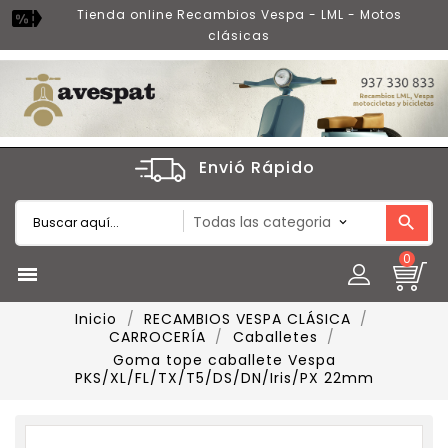
Tienda online Recambios Vespa - LML - Motos
clásicas
Envió Rápido
0

Inicio
RECAMBIOS VESPA CLÁSICA
CARROCERÍA
Caballetes
Goma tope caballete Vespa
PKS/XL/FL/TX/T5/DS/DN/Iris/PX 22mm