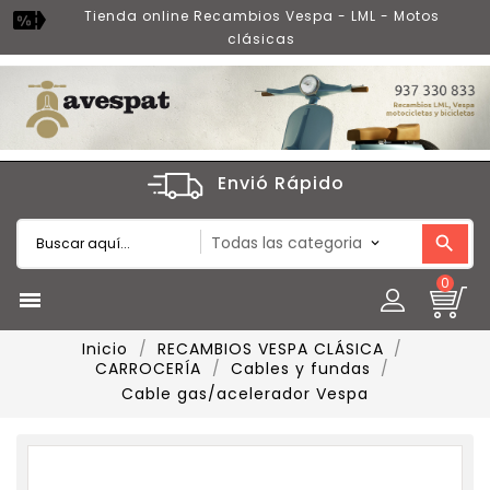
Tienda online Recambios Vespa - LML - Motos
clásicas
Envió Rápido
0

Inicio
RECAMBIOS VESPA CLÁSICA
CARROCERÍA
Cables y fundas
Cable gas/acelerador Vespa