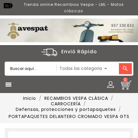
Tienda online Recambios Vespa - LML - Motos
clásicas
Envió Rápido
0

Inicio
RECAMBIOS VESPA CLÁSICA
CARROCERÍA
Defensas, protecciones y portapaquetes
PORTAPAQUETES DELANTERO CROMADO VESPA GTS