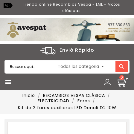
Tienda online Recambios Vespa - LML - Motos
clásicas
Envió Rápido
0

Inicio
RECAMBIOS VESPA CLÁSICA
ELECTRICIDAD
Faros
Kit de 2 faros auxiliares LED Denali D2 10W