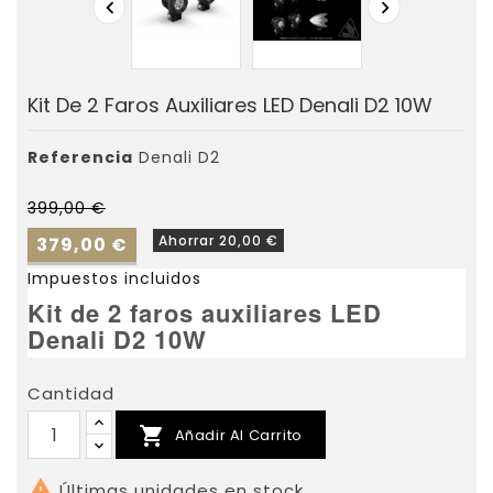


Kit De 2 Faros Auxiliares LED Denali D2 10W
Referencia
Denali D2
399,00 €
Ahorrar 20,00 €
379,00 €
Impuestos incluidos
Kit de 2 faros auxiliares LED
Denali D2 10W
Cantidad

Añadir Al Carrito

Últimas unidades en stock