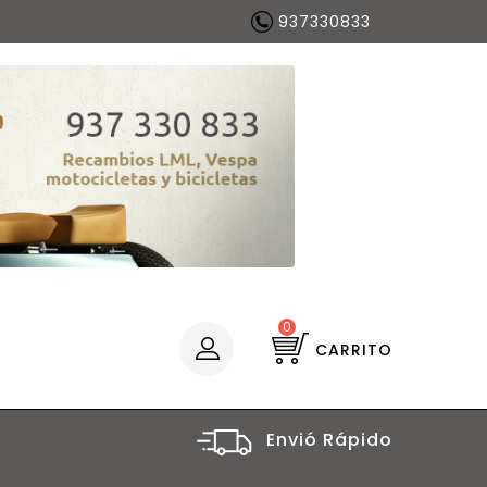
937330833
0
CARRITO
Envió Rápido