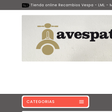
Tienda online Recambios Vespa - LML - M
CATEGORIAS
