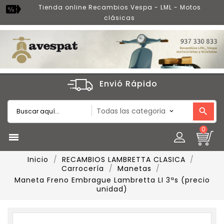
Tienda online Recambios Vespa - LML - Motos
clásicas
Envió Rápido
0

Inicio
RECAMBIOS LAMBRETTA CLASICA
Carrocería
Manetas
Maneta Freno Embrague Lambretta LI 3ªs (precio
unidad)