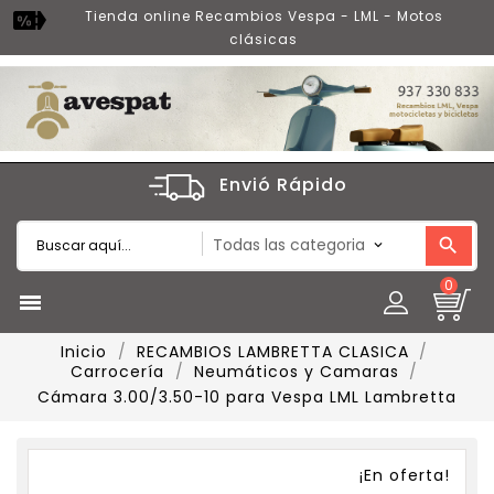
Tienda online Recambios Vespa - LML - Motos
clásicas
Envió Rápido
0

Inicio
RECAMBIOS LAMBRETTA CLASICA
Carrocería
Neumáticos y Camaras
Cámara 3.00/3.50-10 para Vespa LML Lambretta
¡En oferta!