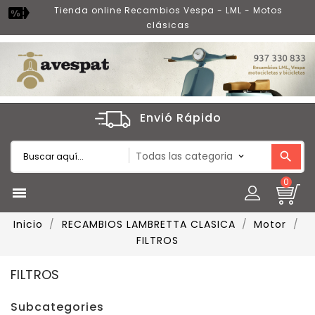
Tienda online Recambios Vespa - LML - Motos
clásicas
Envió Rápido
0

Inicio
RECAMBIOS LAMBRETTA CLASICA
Motor
FILTROS
FILTROS
Subcategories