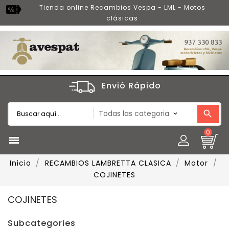
Tienda online Recambios Vespa - LML - Motos
clásicas
Envió Rápido
0

Inicio
RECAMBIOS LAMBRETTA CLASICA
Motor
COJINETES
COJINETES
Subcategories