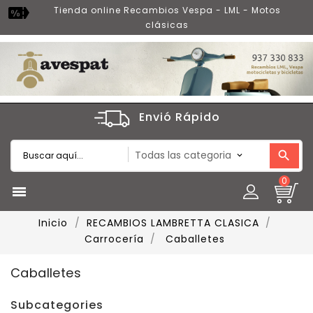
Tienda online Recambios Vespa - LML - Motos
clásicas
Envió Rápido
0

Inicio
RECAMBIOS LAMBRETTA CLASICA
Carrocería
Caballetes
Caballetes
Subcategories