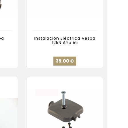
pa
Instalación Eléctrica Vespa
125N Año 55
io
Precio
35,00 €