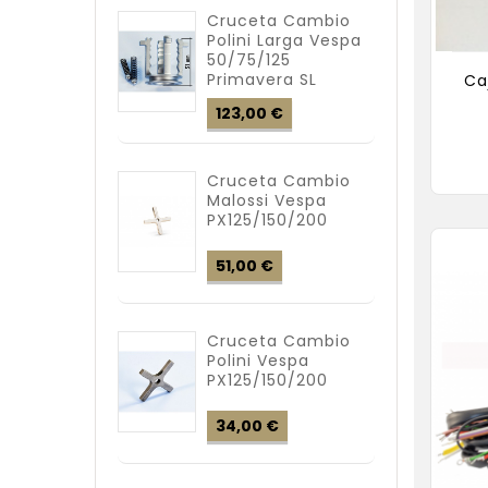
Cruceta Cambio
Polini Larga Vespa
50/75/125
Primavera SL
Ca
Precio
123,00 €
Cruceta Cambio
Malossi Vespa
PX125/150/200
Precio
51,00 €
Cruceta Cambio
Polini Vespa
PX125/150/200
Precio
34,00 €