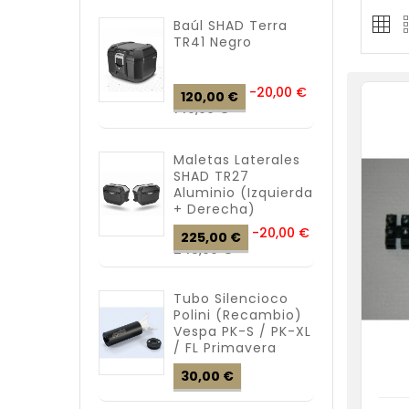
Baúl SHAD Terra
TR41 Negro
Precio
-20,00 €
120,00 €
Precio
base
140,00 €
Maletas Laterales
SHAD TR27
Aluminio (izquierda
+ Derecha)
Precio
-20,00 €
225,00 €
Precio
base
245,00 €
Tubo Silencioco
Polini (recambio)
Vespa PK-S / PK-XL
/ FL Primavera
Precio
30,00 €