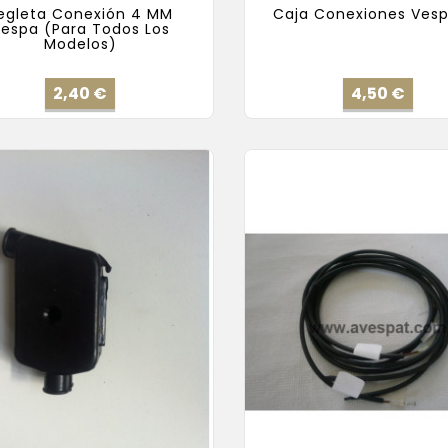
egleta Conexión 4 MM
Caja Conexiones Vesp
espa (Para Todos Los
Modelos)
Precio
Prec
2,40 €
4,50 €