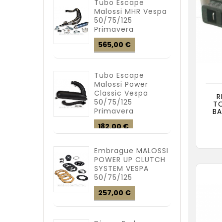
Tubo Escape
Malossi MHR Vespa
50/75/125
Primavera
Precio
565,00 €
Tubo Escape
Malossi Power
Classic Vespa
R
50/75/125
T
Primavera
BA
Precio
182,00 €
Embrague MALOSSI
POWER UP CLUTCH
SYSTEM VESPA
50/75/125
Precio
257,00 €