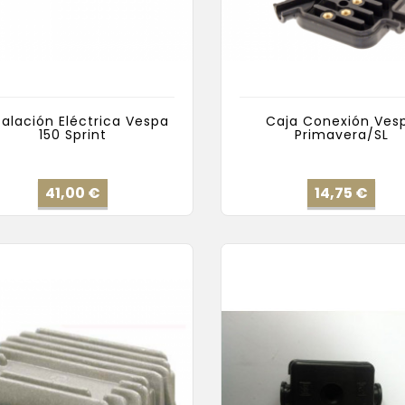
talación Eléctrica Vespa
Caja Conexión Ves
150 Sprint
Primavera/SL
Precio
Prec
41,00 €
14,75 €