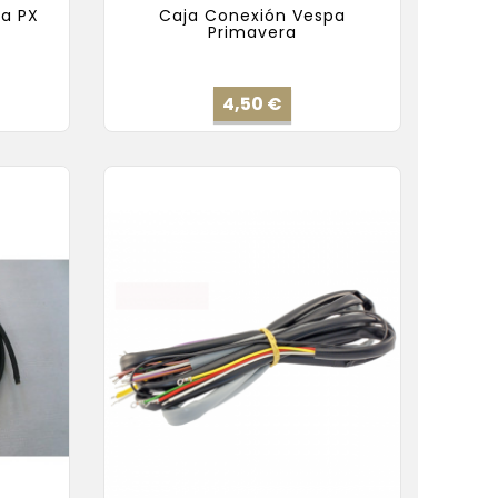
a PX
Caja Conexión Vespa
Primavera
io
Precio
4,50 €