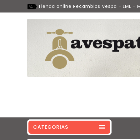
Tienda online Recambios Vespa - LML - M
CATEGORIAS
