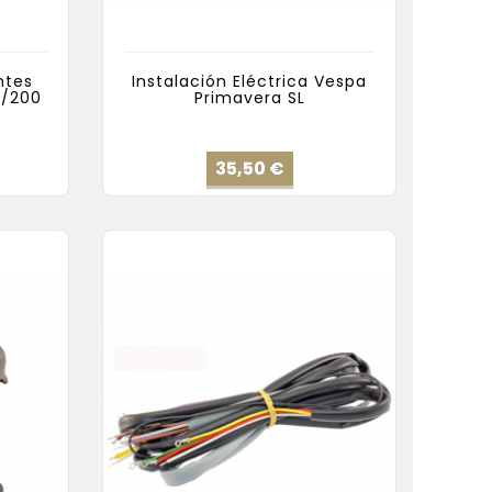
ntes
Instalación Eléctrica Vespa
0/200
Primavera SL
io
Precio
35,50 €