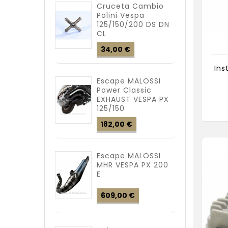
Cruceta Cambio
Polini Vespa
125/150/200 DS DN
CL
Precio
34,00 €
Ins
Escape MALOSSI
Power Classic
EXHAUST VESPA PX
125/150
Precio
182,00 €
Escape MALOSSI
MHR VESPA PX 200
E
Precio
609,00 €