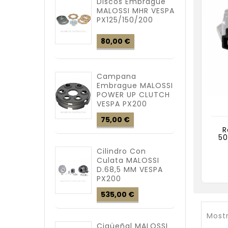
Discos Embrague
MALOSSI MHR VESPA
PX125/150/200
Precio
80,00 €
Campana
Embrague MALOSSI
POWER UP CLUTCH
VESPA PX200
Precio
75,00 €
R
50
Cilindro Con
Culata MALOSSI
D.68,5 MM VESPA
PX200
Precio
535,00 €
Mostr
Cigüeñal MALOSSI