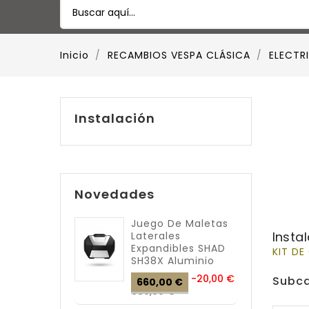
Inicio
RECAMBIOS VESPA CLÁSICA
ELECTR
Instalación
Novedades
Juego De Maletas
Insta
Laterales
Expandibles SHAD
KIT DE
SH38X Aluminio
Precio
-20,00 €
Subca
660,00 €
Precio
base
680,00 €