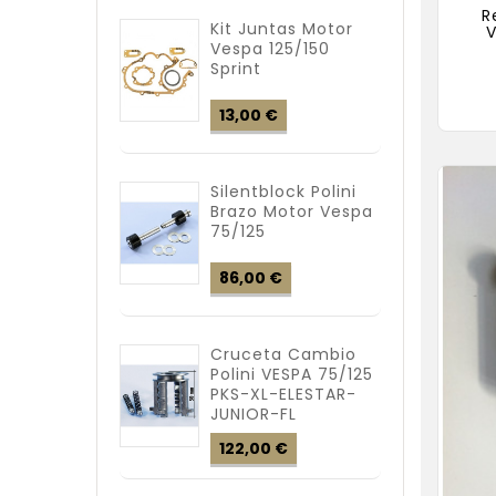
R
Kit Juntas Motor
V
Vespa 125/150
Sprint
Precio
13,00 €
Silentblock Polini
Brazo Motor Vespa
75/125
Precio
86,00 €
Cruceta Cambio
Polini VESPA 75/125
PKS-XL-ELESTAR-
JUNIOR-FL
Precio
122,00 €