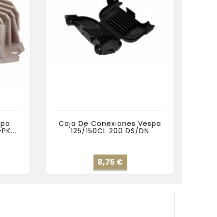
spa
Caja De Conexiones Vespa
PK...
125/150CL 200 DS/DN
cio
Precio
8,75 €