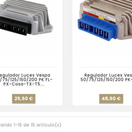
egulador Luces Vespa
Regulador Luces Ve
/75/125/150/200 PK FL-
50/75/125/150/200 PK-
PX-Cosa-TX-T5...
Precio
Pre
25,50 €
48,50 €
ando 1-15 de 15 artículo(s)