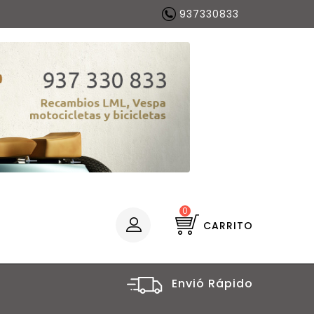
937330833
0
CARRITO
Envió Rápido