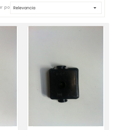
r por:

Relevancia