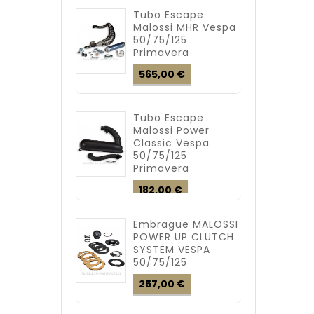
Tubo Escape
Malossi MHR Vespa
50/75/125
Primavera
Precio
565,00 €
Tubo Escape
Malossi Power
Classic Vespa
50/75/125
Primavera
Precio
182,00 €
Embrague MALOSSI
POWER UP CLUTCH
SYSTEM VESPA
50/75/125
Precio
257,00 €