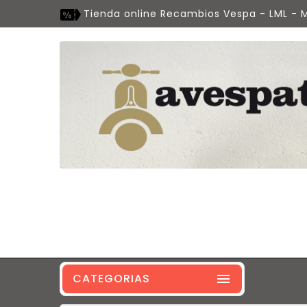
Tienda online Recambios Vespa - LML - M
CATEGORIAS
