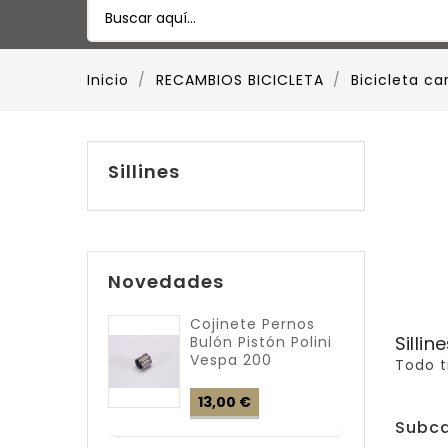
Inicio
RECAMBIOS BICICLETA
Bicicleta ca
Sillines
Novedades
Cojinete Pernos
Sillin
Bulón Pistón Polini
Vespa 200
Todo t
Precio
13,00 €
Subca