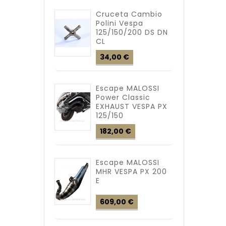
Cruceta Cambio
Polini Vespa
125/150/200 DS DN
CL
Precio
34,00 €
Escape MALOSSI
Power Classic
EXHAUST VESPA PX
125/150
Precio
182,00 €
Escape MALOSSI
MHR VESPA PX 200
E
Precio
609,00 €