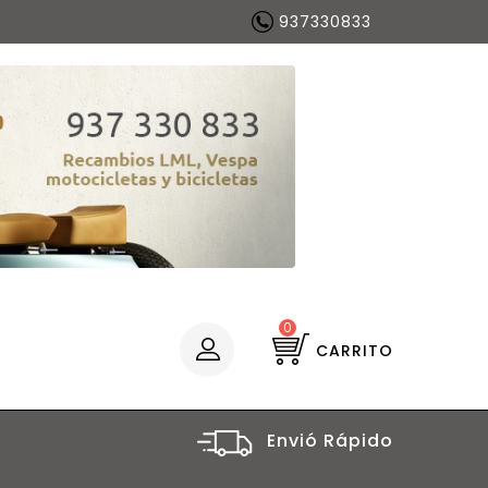
937330833
0
CARRITO
Envió Rápido