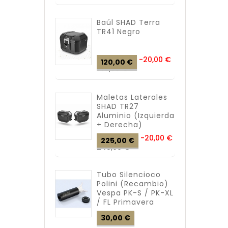
Baúl SHAD Terra
TR41 Negro
Precio
-20,00 €
120,00 €
Precio
base
140,00 €
Maletas Laterales
SHAD TR27
Aluminio (izquierda
+ Derecha)
Precio
-20,00 €
225,00 €
Precio
base
245,00 €
Tubo Silencioco
Polini (recambio)
Vespa PK-S / PK-XL
/ FL Primavera
Precio
30,00 €