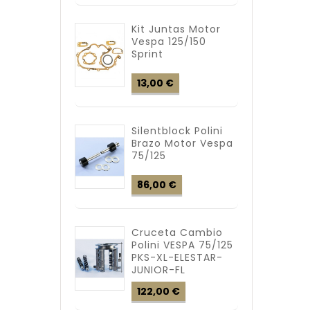
Kit Juntas Motor
Vespa 125/150
Sprint
Precio
13,00 €
Silentblock Polini
Brazo Motor Vespa
75/125
Precio
86,00 €
Cruceta Cambio
Polini VESPA 75/125
PKS-XL-ELESTAR-
JUNIOR-FL
Precio
122,00 €