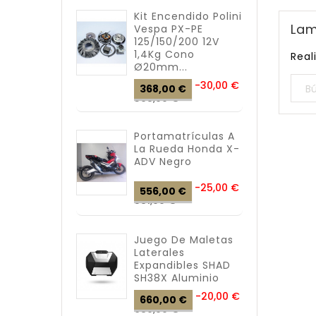
Kit Encendido Polini
Lam
Vespa PX-PE
125/150/200 12V
1,4Kg Cono
Real
Ø20mm...
Precio
-30,00 €
368,00 €
Precio
base
398,00 €
Portamatrículas A
La Rueda Honda X-
ADV Negro
Precio
-25,00 €
556,00 €
Precio
base
581,00 €
Juego De Maletas
Laterales
Expandibles SHAD
SH38X Aluminio
Precio
-20,00 €
660,00 €
Precio
base
680,00 €