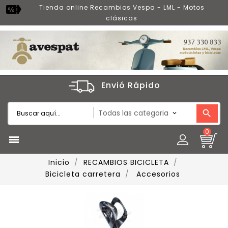
Tienda online Recambios Vespa - LML - Motos
clásicas
Envió Rápido
0

Inicio
RECAMBIOS BICICLETA
Bicicleta carretera
Accesorios