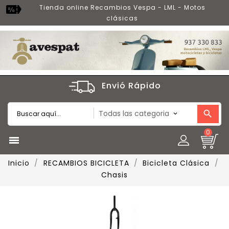
Tienda online Recambios Vespa - LML - Motos
clásicas
Envió Rápido
0

Inicio
RECAMBIOS BICICLETA
Bicicleta Clásica
Chasis