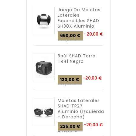
Juego De Maletas
Laterales
Expandibles SHAD
SH38X Aluminio
Precio
-20,00 €
660,00 €
Precio
base
680,00 €
Baúl SHAD Terra
TR41 Negro
Precio
-20,00 €
120,00 €
Precio
base
140,00 €
Maletas Laterales
SHAD TR27
Aluminio (izquierda
+ Derecha)
Precio
-20,00 €
225,00 €
Precio
base
245,00 €