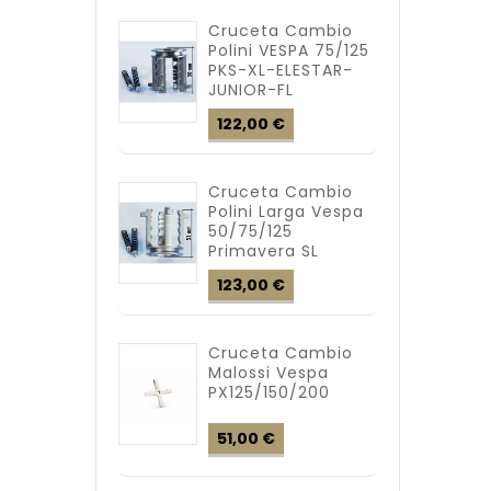
Cruceta Cambio
Polini VESPA 75/125
PKS-XL-ELESTAR-
JUNIOR-FL
Precio
122,00 €
Cruceta Cambio
Polini Larga Vespa
50/75/125
Primavera SL
Precio
123,00 €
Cruceta Cambio
Malossi Vespa
PX125/150/200
Precio
51,00 €