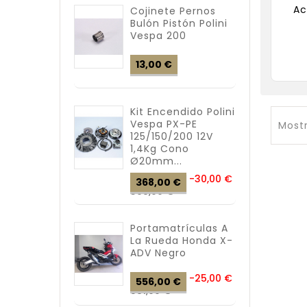
Ac
Cojinete Pernos
Bulón Pistón Polini
Vespa 200
Precio
13,00 €
Kit Encendido Polini
Vespa PX-PE
Mostr
125/150/200 12V
1,4Kg Cono
Ø20mm...
Precio
-30,00 €
368,00 €
Precio
base
398,00 €
Portamatrículas A
La Rueda Honda X-
ADV Negro
Precio
-25,00 €
556,00 €
Precio
base
581,00 €