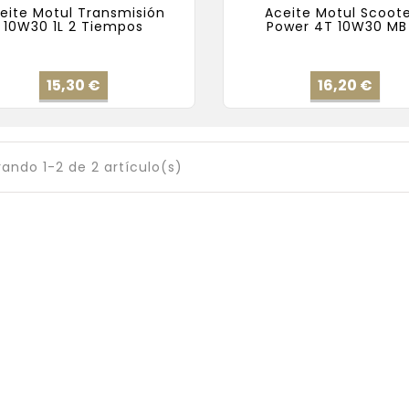
eite Motul Transmisión
Aceite Motul Scoot
10W30 1L 2 Tiempos
Power 4T 10W30 MB 
Precio
Pre
15,30 €
16,20 €
ando 1-2 de 2 artículo(s)