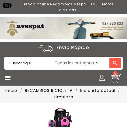
Tienda online Recambios Vespa - LML - Motos
clásicas
Envió Rápido
0

Inicio
RECAMBIOS BICICLETA
Bicicleta actual
Limpieza