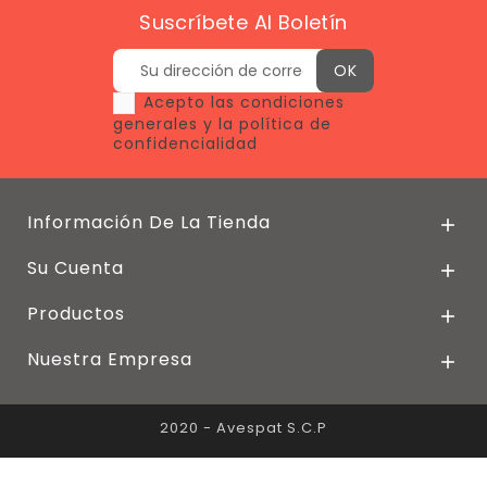
Suscríbete Al Boletín
Acepto las condiciones
generales y la política de
confidencialidad
Información De La Tienda

Su Cuenta

Productos

Nuestra Empresa

2020 - Avespat S.C.P