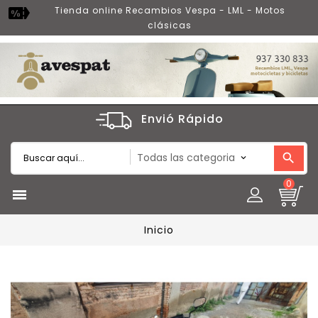
Tienda online Recambios Vespa - LML - Motos
clásicas
Envió Rápido
0

Inicio