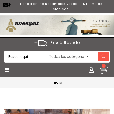
Tienda online Recambios Vespa - LML - Motos
clásicas
Envió Rápido
0

Inicio